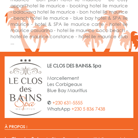
appart'hotel ile maurice - booking hotel ile maurice
- balaclava hotel ile maurice - bon hotel ile maurice
- beach hotel ile maurice - blue bay hotel & SPA ile
maurice - hotel & SPA ile maurice carte - hotel ile
maurice casuarina - hotel ile maurice coco beach -
hotel ile maurice constance - hotel ile maurice club
...
LE CLOS DES BAINS& Spa
Morcellement
Les Corbigeaux
Blue Bay Mauritius
✆
+230 631-5555
WhatsApp
+230 5 836 7438
À PROPOS :